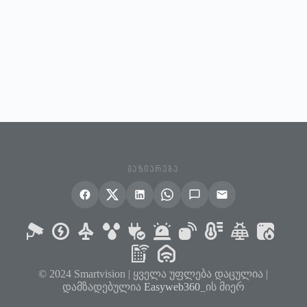
ᲒᲐᲖᲘᲐᲠᲔᲑᲐ
© 2024 Smartvision | ყველა უფლება დაცულია |
დამზადებულია
Easyweb360
_ის მიერ