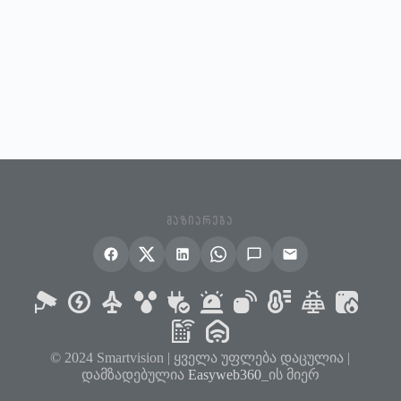
ᲒᲐᲖᲘᲐᲠᲔᲑᲐ
© 2024 Smartvision | ყველა უფლება დაცულია |
დამზადებულია
Easyweb360
_ის მიერ