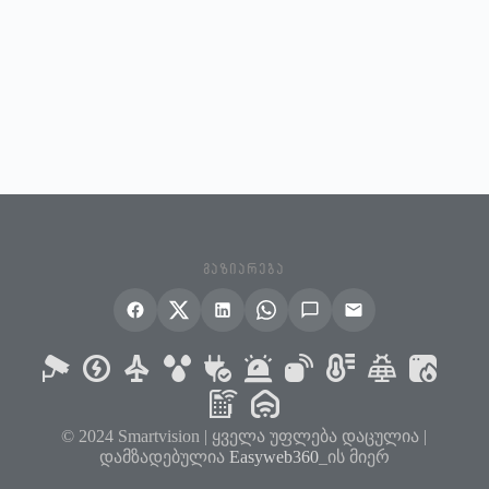
ᲒᲐᲖᲘᲐᲠᲔᲑᲐ
© 2024 Smartvision | ყველა უფლება დაცულია |
დამზადებულია
Easyweb360
_ის მიერ