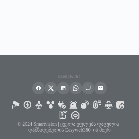
ᲒᲐᲖᲘᲐᲠᲔᲑᲐ
© 2024 Smartvision | ყველა უფლება დაცულია |
დამზადებულია
Easyweb360
_ის მიერ