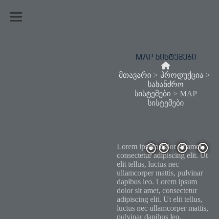
MAP სისტემები
მთავარი
>
პროდუქცია
>
სახანძრო
სისტემები
>
MAP
სისტემები
Lorem ipsum dolor sit amet,
consectetur adipiscing elit. Ut
elit tellus, luctus nec
ullamcorper mattis, pulvinar
dapibus leo. Lorem ipsum
dolor sit amet, consectetur
adipiscing elit. Ut elit tellus,
luctus nec ullamcorper mattis,
pulvinar dapibus leo.