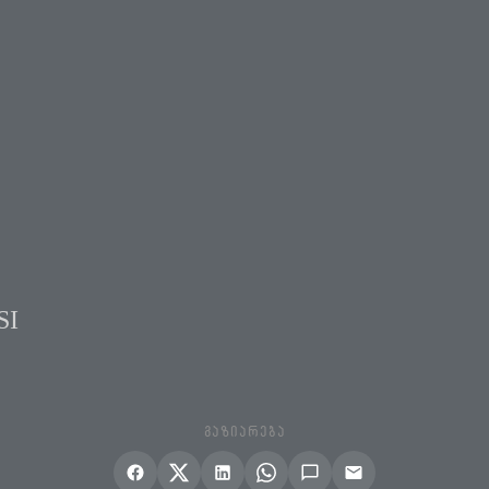
SI
ᲒᲐᲖᲘᲐᲠᲔᲑᲐ